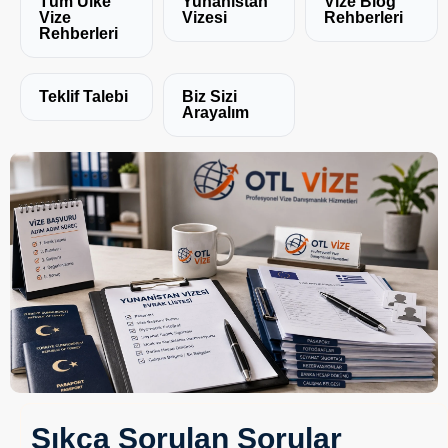
Tüm Ülke
Yunanistan
Vize Blog
Vize
Vizesi
Rehberleri
Rehberleri
Teklif Talebi
Biz Sizi
Arayalım
Sıkça Sorulan Sorular